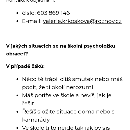
Kontakt k objednání:
číslo: 603 869 146
E-mail:
valerie.krkoskova@roznov.cz
V jakých situacích se na školní psycholožku
obracet?
V případě žáků:
Něco tě trápí, cítíš smutek nebo máš
pocit, že ti okolí nerozumí
Máš potíže ve škole a nevíš, jak je
řešit
Řešíš složité situace doma nebo s
kamarády
Ve škole ti to nejde tak jak by sis